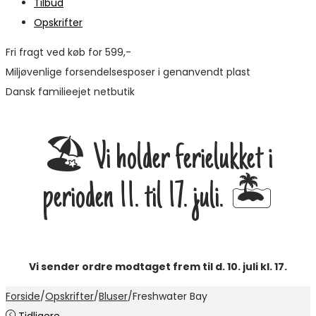
Tilbud
Opskrifter
Fri fragt ved køb for 599,-
Miljøvenlige forsendelsesposer i genanvendt plast
Dansk familieejet netbutik
🏖️ Vi holder ferielukket i
perioden 11. til 17. juli. 🏝️
Vi sender ordre modtaget frem til d. 10. juli kl. 17.
Forside
/
Opskrifter
/
Bluser
/
Freshwater Bay