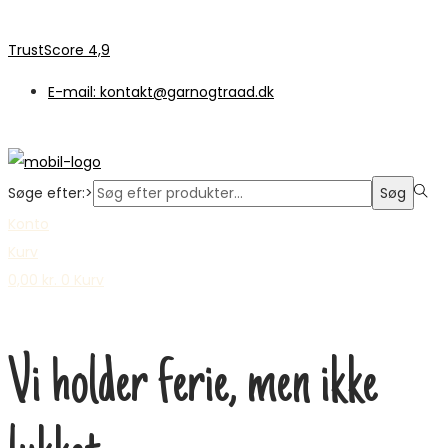
TrustScore 4,9
E-mail: kontakt@garnogtraad.dk
Søge efter:>
Søg
Konto
Kurv
0,00
kr.
0
Kurv
Vi holder ferie, men ikke