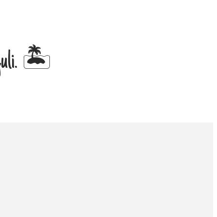
 juli. 🏝️