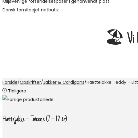
Miljøvenlige forsendelsesposer i genanvendt plast
Dansk familieejet netbutik
🏖️ Vi ho
Forside
/
Opskrifter
/
Jakker & Cardigans
/
Hættejakke Teddy – Litt
Tidligere
Hættejakke – Tweens (7 – 12 år)