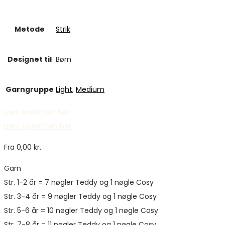
Metode
Strik
Designet til
Børn
Garngruppe
Light
,
Medium
Læs opskriften her
Hent opskriften her
Fra
0,00
kr.
Garn
Str. 1-2 år = 7 nøgler Teddy og 1 nøgle Cosy
Str. 3-4 år = 9 nøgler Teddy og 1 nøgle Cosy
Str. 5-6 år = 10 nøgler Teddy og 1 nøgle Cosy
Str. 7-8 år = 11 nøgler Teddy og 1 nøgle Cosy