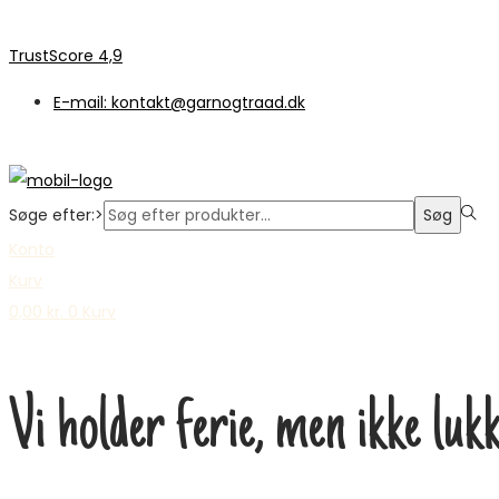
TrustScore 4,9
E-mail: kontakt@garnogtraad.dk
Søge efter:>
Søg
Konto
Kurv
0,00
kr.
0
Kurv
Vi holder ferie, men ikke luk