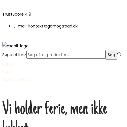
TrustScore 4,9
E-mail: kontakt@garnogtraad.dk
Søge efter:>
Søg
Konto
Kurv
0,00
kr.
0
Kurv
Vi holder ferie, men ikke