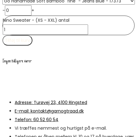
-
+
Nino Sweater - (XS - XXL) antal
Tilføj til kurv
Ingen tidligere varer
Adresse: Turøvej 23, 4100 Ringsted
E-mail: kontakt@garnogtraad.dk
Telefon: 60 52 60 54
Vi træffes nemmest og hurtigst på e-mail.
Telefonen er åben mellem kl. 10 og 17 på hverdage, vær