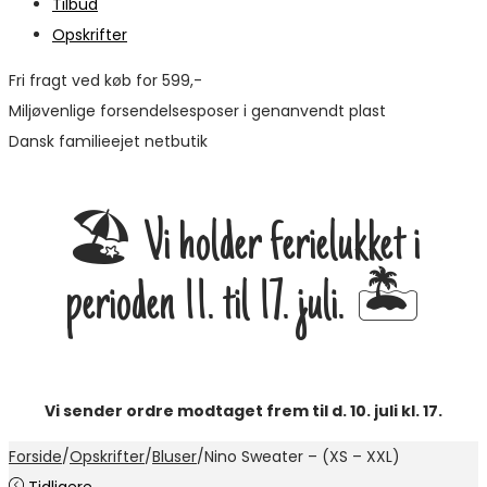
Tilbud
Opskrifter
Fri fragt ved køb for 599,-
Miljøvenlige forsendelsesposer i genanvendt plast
Dansk familieejet netbutik
🏖️ Vi holder ferielukket i
perioden 11. til 17. juli. 🏝️
Vi sender ordre modtaget frem til d. 10. juli kl. 17.
Forside
/
Opskrifter
/
Bluser
/
Nino Sweater – (XS – XXL)