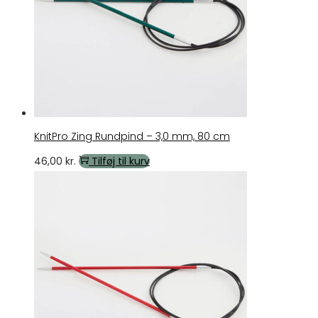
KnitPro Zing Rundpind – 3,0 mm, 80 cm
46,00
kr.
Tilføj til kurv