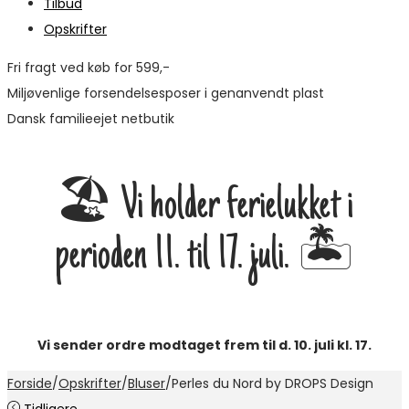
Tilbud
Opskrifter
Fri fragt ved køb for 599,-
Miljøvenlige forsendelsesposer i genanvendt plast
Dansk familieejet netbutik
🏖️ Vi holder ferielukket i
perioden 11. til 17. juli. 🏝️
Vi sender ordre modtaget frem til d. 10. juli kl. 17.
Forside
/
Opskrifter
/
Bluser
/
Perles du Nord by DROPS Design