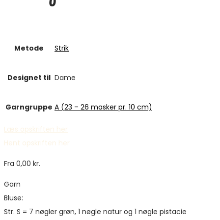
Metode
Strik
Designet til
Dame
Garngruppe
A (23 – 26 masker pr. 10 cm)
Læs opskriften her
Hent opskriften her
Fra
0,00
kr.
Garn
Bluse:
Str. S = 7 nøgler grøn, 1 nøgle natur og 1 nøgle pistacie