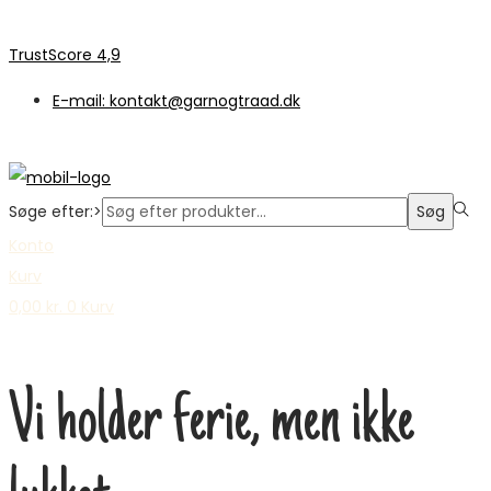
TrustScore 4,9
E-mail: kontakt@garnogtraad.dk
Søge efter:>
Søg
Konto
Kurv
0,00
kr.
0
Kurv
Vi holder ferie, men ikke