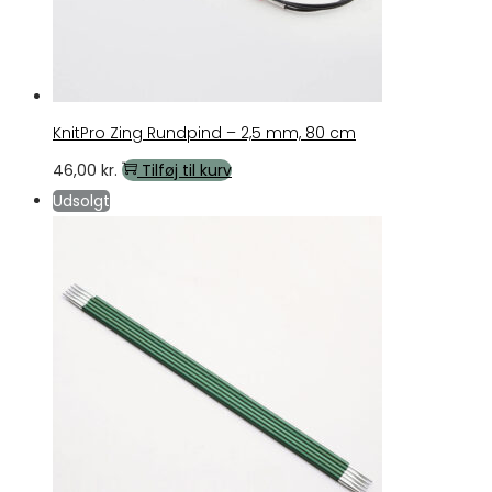
KnitPro Zing Rundpind – 2,5 mm, 80 cm
46,00
kr.
Tilføj til kurv
Udsolgt