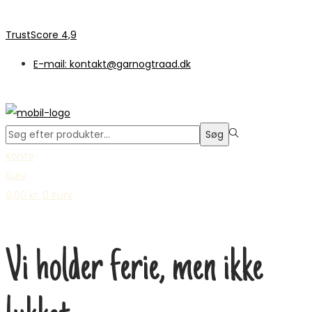
TrustScore 4,9
E-mail: kontakt@garnogtraad.dk
Søge
Søg
efter:>
Konto
Kurv
0,00
kr.
0
Kurv
Vi holder ferie, men ikke