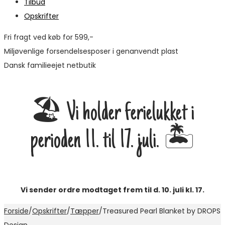
Tilbud
Opskrifter
Fri fragt ved køb for 599,-
Miljøvenlige forsendelsesposer i genanvendt plast
Dansk familieejet netbutik
🏖️ Vi holder ferielukket i
perioden 11. til 17. juli. 🏝️
Vi sender ordre modtaget frem til d. 10. juli kl. 17.
Forside
/
Opskrifter
/
Tæpper
/
Treasured Pearl Blanket by DROPS