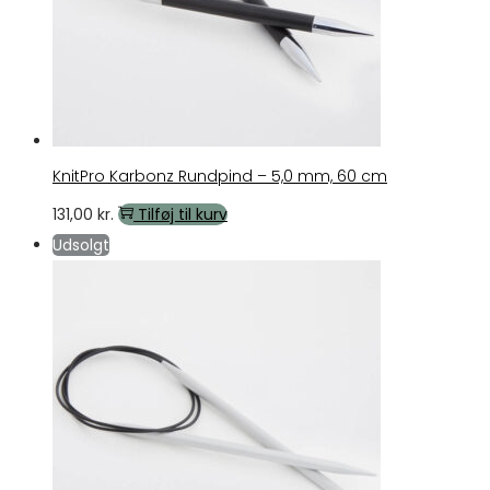
KnitPro Karbonz Rundpind – 5,0 mm, 60 cm
131,00
kr.
Tilføj til kurv
Udsolgt