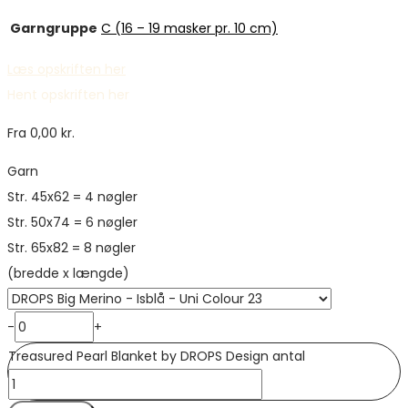
Garngruppe
C (16 – 19 masker pr. 10 cm)
Læs opskriften her
Hent opskriften her
Fra
0,00
kr.
Garn
Str. 45x62 = 4 nøgler
Str. 50x74 = 6 nøgler
Str. 65x82 = 8 nøgler
(bredde x længde)
-
+
Treasured Pearl Blanket by DROPS Design antal