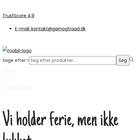
TrustScore 4,9
E-mail: kontakt@garnogtraad.dk
Søge efter:>
Søg
Konto
Kurv
0,00
kr.
0
Kurv
Vi holder ferie, men ikke