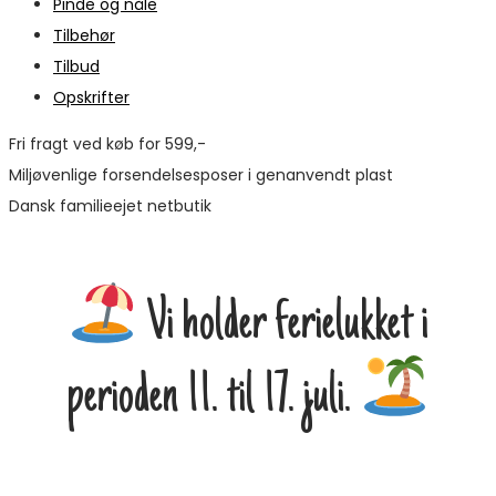
Pinde og nåle
Tilbehør
Tilbud
Opskrifter
Fri fragt ved køb for 599,-
Miljøvenlige forsendelsesposer i genanvendt plast
Dansk familieejet netbutik
Vi holder ferielukket i
perioden 11. til 17. juli.