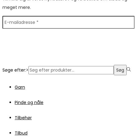
meget mere.
Søge efter:>
Søg
Garn
Pinde og nåle
Tilbehør
Tilbud