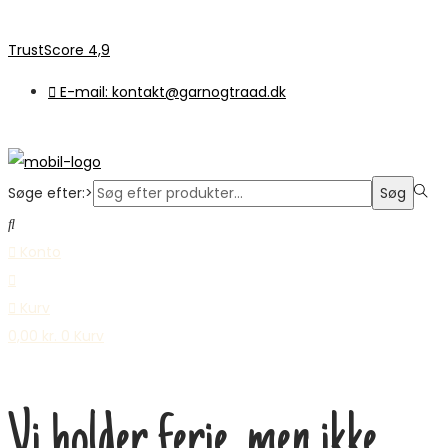
TrustScore 4,9
E-mail: kontakt@garnogtraad.dk
Søge efter:>
Søg
Konto
Kurv
0,00
kr.
0
Kurv
Vi holder ferie, men ikke