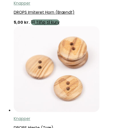
Knapper
DROPS Imiteret Horn (Brændt)
5,00
kr.
Tilføj til kurv
Knapper
DROPS Hjerte (Træ)