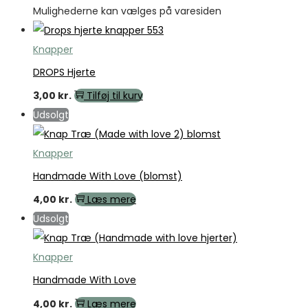
Mulighederne kan vælges på varesiden
Knapper
DROPS Hjerte
3,00
kr.
Tilføj til kurv
Udsolgt
Knapper
Handmade With Love (blomst)
4,00
kr.
Læs mere
Udsolgt
Knapper
Handmade With Love
4,00
kr.
Læs mere