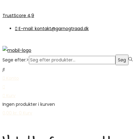
TrustScore 4,9
E-mail: kontakt@garnogtraad.dk
Søge efter:>
Søg
Konto
Kurv
Ingen produkter i kurven
0,00
kr.
0
Kurv