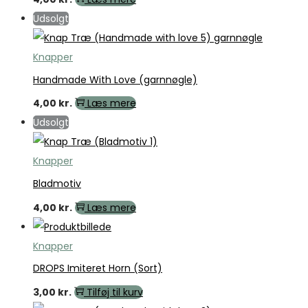
Udsolgt
Knapper
Handmade With Love (garnnøgle)
4,00
kr.
Læs mere
Udsolgt
Knapper
Bladmotiv
4,00
kr.
Læs mere
Knapper
DROPS Imiteret Horn (Sort)
3,00
kr.
Tilføj til kurv