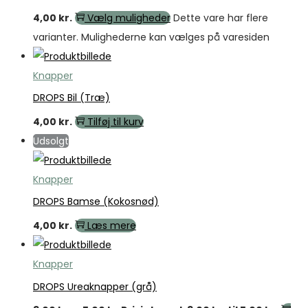
4,00
kr.
Vælg muligheder
Dette vare har flere
varianter. Mulighederne kan vælges på varesiden
Knapper
DROPS Bil (Træ)
4,00
kr.
Tilføj til kurv
Udsolgt
Knapper
DROPS Bamse (Kokosnød)
4,00
kr.
Læs mere
Knapper
DROPS Ureaknapper (grå)