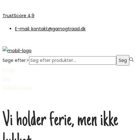
TrustScore 4,9
E-mail: kontakt@garnogtraad.dk
Søge efter:>
Søg
Konto
Kurv
0,00
kr.
0
Kurv
Vi holder ferie, men ikke