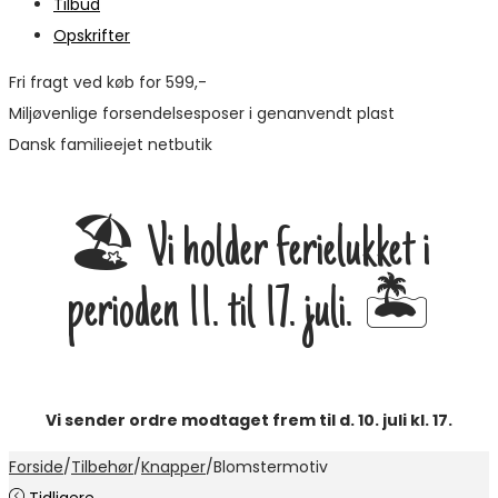
Tilbud
Opskrifter
Fri fragt ved køb for 599,-
Miljøvenlige forsendelsesposer i genanvendt plast
Dansk familieejet netbutik
🏖️ Vi holder ferielukket i
perioden 11. til 17. juli. 🏝️
Vi sender ordre modtaget frem til d. 10. juli kl. 17.
Forside
/
Tilbehør
/
Knapper
/
Blomstermotiv