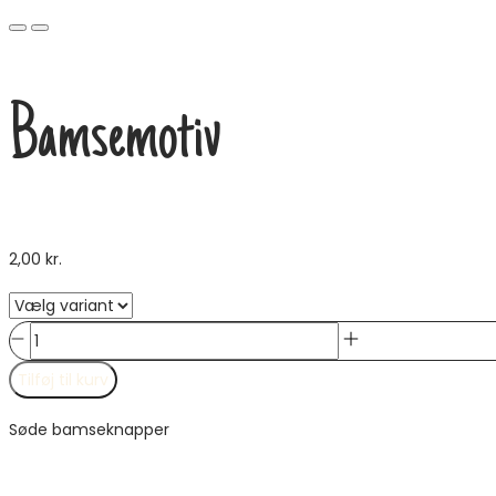
Bamsemotiv
2,00
kr.
Bamsemotiv
antal
Tilføj til kurv
Søde bamseknapper