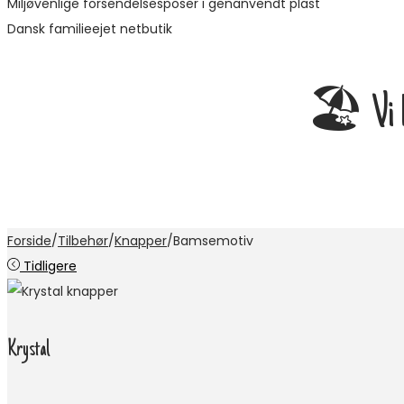
Miljøvenlige forsendelsesposer i genanvendt plast
Dansk familieejet netbutik
🏖️ Vi ho
Forside
/
Tilbehør
/
Knapper
/
Bamsemotiv
Tidligere
Krystal