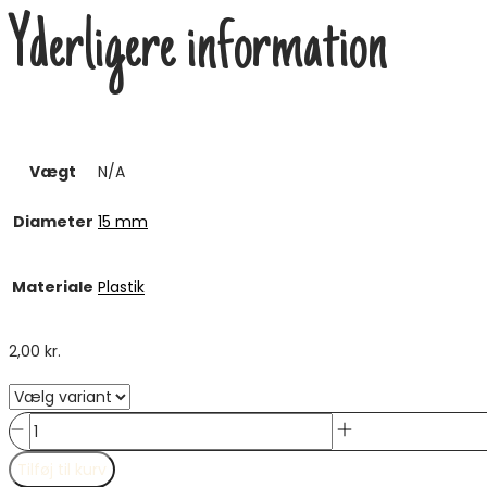
Yderligere information
Vægt
N/A
Diameter
15 mm
Materiale
Plastik
2,00
kr.
Bamsemotiv
antal
Tilføj til kurv