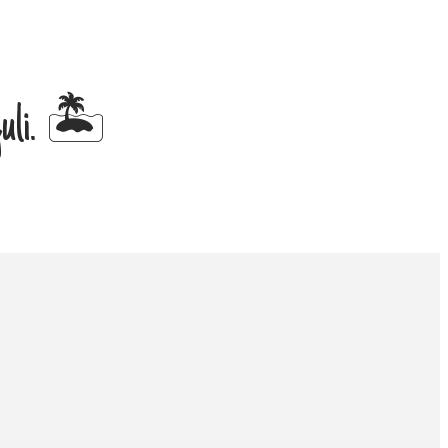
 juli. 🏝️