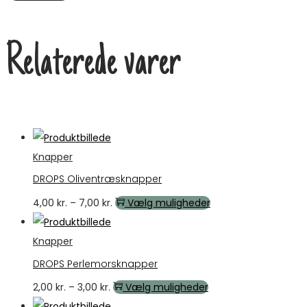
Relaterede varer
Knapper
DROPS Oliventræsknapper
Prisinterval:
Dette
4,00
kr.
–
7,00
kr.
Vælg muligheder
4,00 kr.
vare
til
har
Knapper
7,00 kr.
flere
DROPS Perlemorsknapper
varianter.
Prisinterval:
Dette
2,00
kr.
–
3,00
kr.
Vælg muligheder
Mulighederne
2,00 kr.
vare