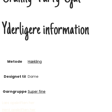
Yderligere information
Metode
Hækling
Designet til
Dame
Garngruppe
Super fine
Læs opskriften her
Hent opskriften her