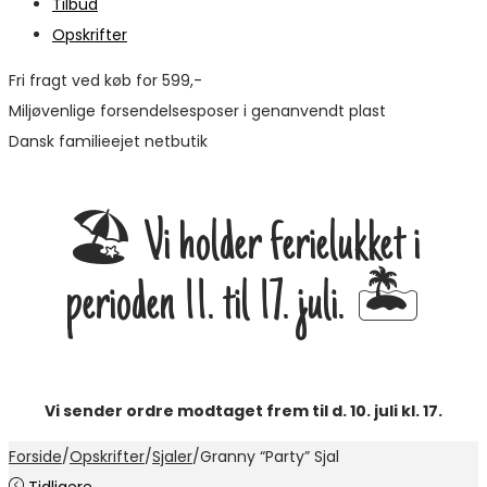
Tilbud
Opskrifter
Fri fragt ved køb for 599,-
Miljøvenlige forsendelsesposer i genanvendt plast
Dansk familieejet netbutik
🏖️ Vi holder ferielukket i
perioden 11. til 17. juli. 🏝️
Vi sender ordre modtaget frem til d. 10. juli kl. 17.
Forside
/
Opskrifter
/
Sjaler
/
Granny “Party” Sjal