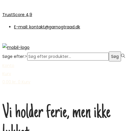
TrustScore 4,9
E-mail: kontakt@garnogtraad.dk
Søge efter:>
Søg
Konto
Kurv
0,00
kr.
0
Kurv
Vi holder ferie, men ikke