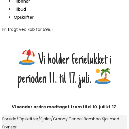
Tilbehør
Tilbud
Opskrifter
Fri fragt ved køb for 599,-
M
Vi holder ferielukket i
perioden 11. til 17. juli.
Vi sender ordre modtaget frem til d. 10. juli kl. 17.
Forside
/
Opskrifter
/
Sjaler
/
Granny Tencel Bamboo Sjal med
Frynser