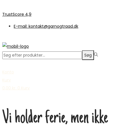
TrustScore 4,9
E-mail: kontakt@garnogtraad.dk
Søge
Søg
efter:>
Konto
Kurv
0,00
kr.
0
Kurv
Vi holder ferie, men ikke