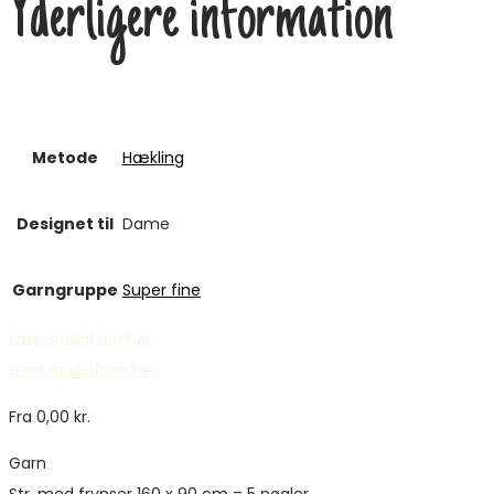
Yderligere information
Metode
Hækling
Designet til
Dame
Garngruppe
Super fine
Læs opskriften her
Hent opskriften her
Fra
0,00
kr.
Garn