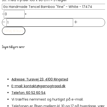
Str. med frynser 160 x 90 cm = 5 nøgler
-
+
Granny
Tencel
Tilføj til kurv
Bamboo
Sjal
Ingen tidligere varer
med
Frynser
antal
Adresse: Turøvej 23, 4100 Ringsted
E-mail: kontakt@garnogtraad.dk
Telefon: 60 52 60 54
Vi træffes nemmest og hurtigst på e-mail.
Telefonen er åben mellem kl. 10 og 17 på hverdage, vær