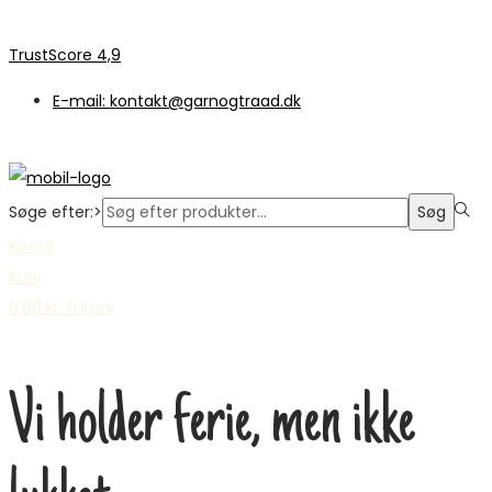
TrustScore 4,9
E-mail: kontakt@garnogtraad.dk
Søge efter:>
Søg
Konto
Kurv
0,00
kr.
0
Kurv
Vi holder ferie, men ikke