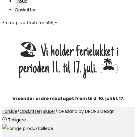
Tilbud
Opskrifter
Fri fragt ved køb for 599,-
M
🏖️ Vi holder ferielukket i
perioden 11. til 17. juli. 🏝️
Vi sender ordre modtaget frem til d. 10. juli kl. 17.
Forside
/
Opskrifter
/
Bluser
/
Ice Island by DROPS Design
Tidligere