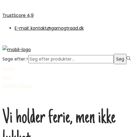
TrustScore 4,9
E-mail: kontakt@garnogtraad.dk
Søge efter:>
Søg
Konto
Kurv
0,00
kr.
0
Kurv
Vi holder ferie, men ikke