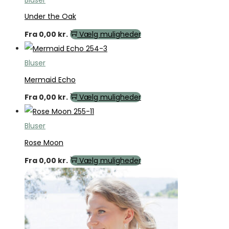
Under the Oak
Fra
0,00
kr.
Vælg muligheder
Bluser
Mermaid Echo
Fra
0,00
kr.
Vælg muligheder
Bluser
Rose Moon
Fra
0,00
kr.
Vælg muligheder