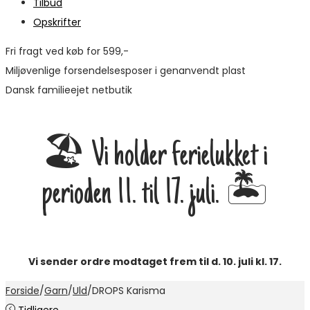
Tilbud
Opskrifter
Fri fragt ved køb for 599,-
Miljøvenlige forsendelsesposer i genanvendt plast
Dansk familieejet netbutik
🏖️ Vi holder ferielukket i
perioden 11. til 17. juli. 🏝️
Vi sender ordre modtaget frem til d. 10. juli kl. 17.
Forside
/
Garn
/
Uld
/
DROPS Karisma