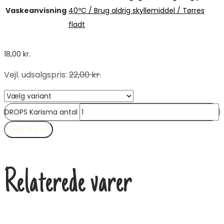
Vaskeanvisning
40ºC / Brug aldrig skyllemiddel / Tørres
fladt
18,00
kr.
Vejl. udsalgspris
:
22,00
kr.
DROPS Karisma antal
Tilføj til kurv
Relaterede varer