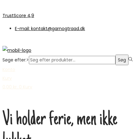
TrustScore 4,9
E-mail: kontakt@garnogtraad.dk
Søge efter:>
Søg
Konto
Kurv
0,00
kr.
0
Kurv
Vi holder ferie, men ikke