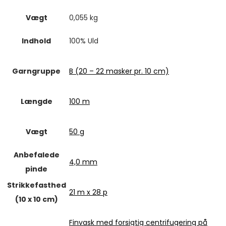
Vægt
0,055 kg
Indhold
100% Uld
Garngruppe
B (20 – 22 masker pr. 10 cm)
Længde
100 m
Vægt
50 g
Anbefalede
4,0 mm
pinde
Strikkefasthed
21 m x 28 p
(10 x 10 cm)
Finvask med forsigtig centrifugering på