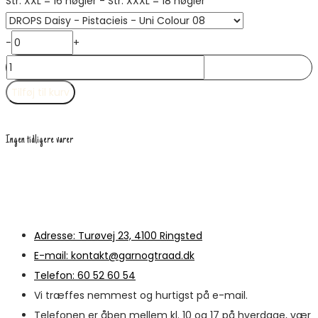
Str. XXL = 16 nøgler - Str. XXXL = 18 nøgler
-
+
Mint
Romance
Tilføj til kurv
antal
Ingen tidligere varer
Adresse: Turøvej 23, 4100 Ringsted
E-mail: kontakt@garnogtraad.dk
Telefon: 60 52 60 54
Vi træffes nemmest og hurtigst på e-mail.
Telefonen er åben mellem kl. 10 og 17 på hverdage, vær