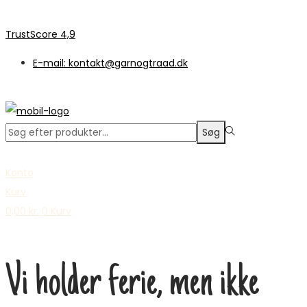
TrustScore 4,9
E-mail: kontakt@garnogtraad.dk
Søge
Søg
efter:>
Konto
Kurv
0,00
kr.
0
Kurv
Vi holder ferie, men ikke