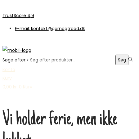
TrustScore 4,9
E-mail: kontakt@garnogtraad.dk
Søge efter:>
Søg
Konto
Kurv
0,00
kr.
0
Kurv
Vi holder ferie, men ikke