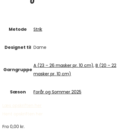
Metode
Strik
Designet til
Dame
A (23 – 26 masker pr. 10 cm)
,
B (20 – 22
Garngruppe
masker pr. 10 cm)
Sæson
Forår og Sommer 2025
Læs opskriften her
Hent opskriften her
Fra
0,00
kr.