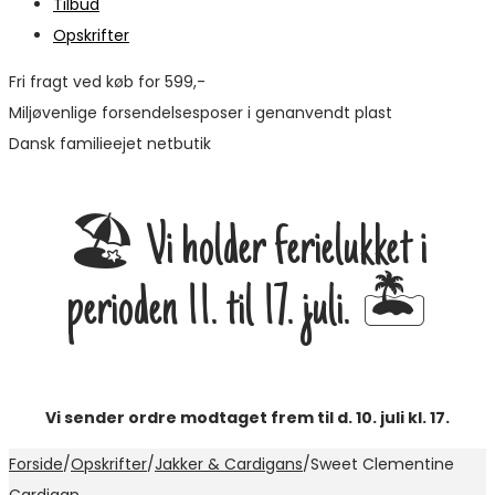
Tilbud
Opskrifter
Fri fragt ved køb for 599,-
Miljøvenlige forsendelsesposer i genanvendt plast
Dansk familieejet netbutik
🏖️ Vi holder ferielukket i
perioden 11. til 17. juli. 🏝️
Vi sender ordre modtaget frem til d. 10. juli kl. 17.
Forside
/
Opskrifter
/
Jakker & Cardigans
/
Sweet Clementine