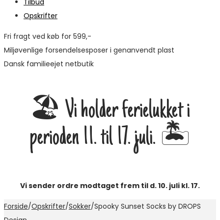
Tilbud
Opskrifter
Fri fragt ved køb for 599,-
Miljøvenlige forsendelsesposer i genanvendt plast
Dansk familieejet netbutik
🏖️ Vi holder ferielukket i
perioden 11. til 17. juli. 🏝️
Vi sender ordre modtaget frem til d. 10. juli kl. 17.
Forside
/
Opskrifter
/
Sokker
/
Spooky Sunset Socks by DROPS