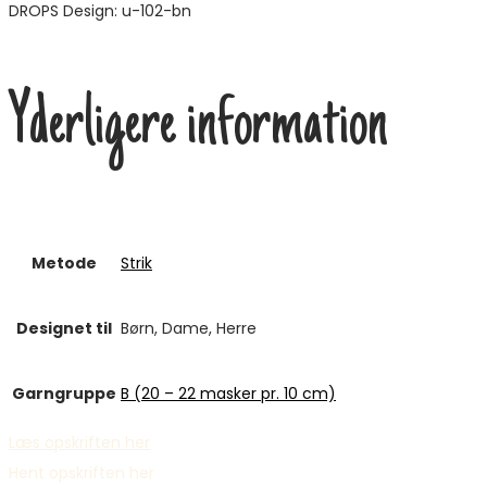
DROPS Design: u-102-bn
Yderligere information
Metode
Strik
Designet til
Børn, Dame, Herre
Garngruppe
B (20 – 22 masker pr. 10 cm)
Læs opskriften her
Hent opskriften her