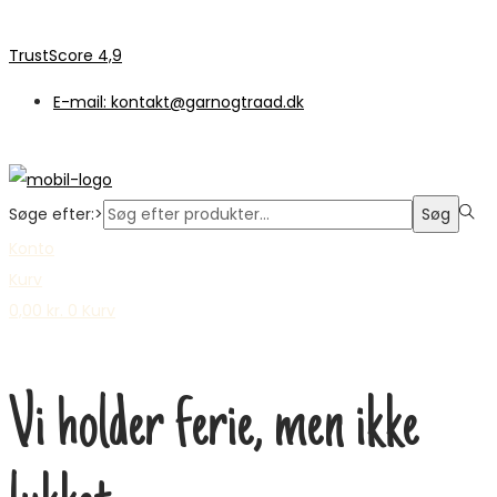
TrustScore 4,9
E-mail: kontakt@garnogtraad.dk
Søge efter:>
Søg
Konto
Kurv
0,00
kr.
0
Kurv
Vi holder ferie, men ikke