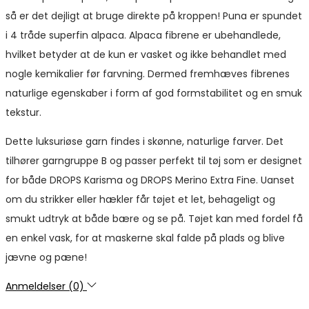
så er det dejligt at bruge direkte på kroppen! Puna er spundet
i 4 tråde superfin alpaca. Alpaca fibrene er ubehandlede,
hvilket betyder at de kun er vasket og ikke behandlet med
nogle kemikalier før farvning. Dermed fremhæves fibrenes
naturlige egenskaber i form af god formstabilitet og en smuk
tekstur.
Dette luksuriøse garn findes i skønne, naturlige farver. Det
tilhører garngruppe B og passer perfekt til tøj som er designet
for både DROPS Karisma og DROPS Merino Extra Fine. Uanset
om du strikker eller hækler får tøjet et let, behageligt og
smukt udtryk at både bære og se på. Tøjet kan med fordel få
en enkel vask, for at maskerne skal falde på plads og blive
jævne og pæne!
Anmeldelser (0)