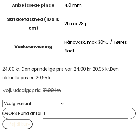
Anbefalede pinde
4,0 mm
Strikkefasthed (10 x 10
21 m x 28 p
cm)
Håndvask, max 30°C / Tørres
Vaskeanvisning
fladt
24,00
kr.
Den oprindelige pris var: 24,00 kr..
20,95
kr.
Den
aktuelle pris er: 20,95 kr..
Vejl. udsalgspris
:
31,00
kr.
DROPS Puna antal
Tilføj til kurv