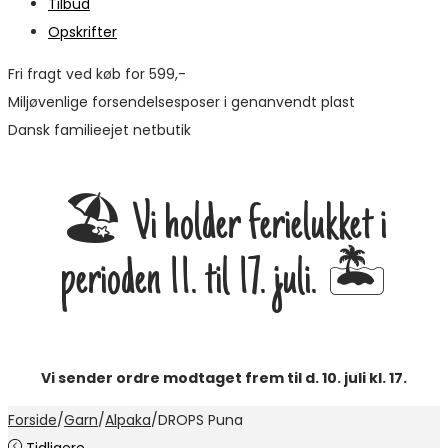
Tilbud
Opskrifter
Fri fragt ved køb for 599,-
Miljøvenlige forsendelsesposer i genanvendt plast
Dansk familieejet netbutik
🏖️ Vi holder ferielukket i
perioden 11. til 17. juli. 🏝️
Vi sender ordre modtaget frem til d. 10. juli kl. 17.
Forside
/
Garn
/
Alpaka
/
DROPS Puna