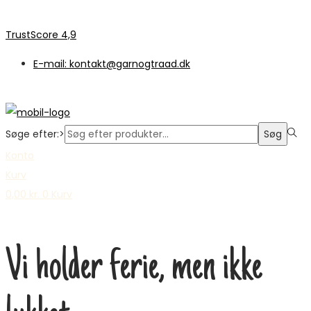
TrustScore 4,9
E-mail: kontakt@garnogtraad.dk
Søge efter:>
Søg
Konto
Kurv
0,00
kr.
0
Kurv
Vi holder ferie, men ikke