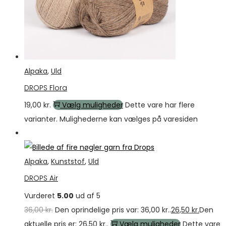
Alpaka
,
Uld
DROPS Flora
19,00
kr.
Vælg muligheder
Dette vare har flere
varianter. Mulighederne kan vælges på varesiden
Tilbud
Alpaka
,
Kunststof
,
Uld
DROPS Air
Vurderet
5.00
ud af 5
36,00
kr.
Den oprindelige pris var: 36,00 kr..
26,50
kr.
Den
aktuelle pris er: 26,50 kr..
Vælg muligheder
Dette vare