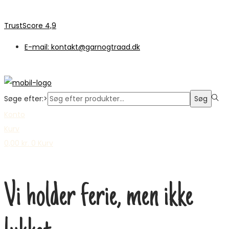
TrustScore 4,9
E-mail: kontakt@garnogtraad.dk
Søge efter:>
Søg
Konto
Kurv
0,00
kr.
0
Kurv
Vi holder ferie, men ikke