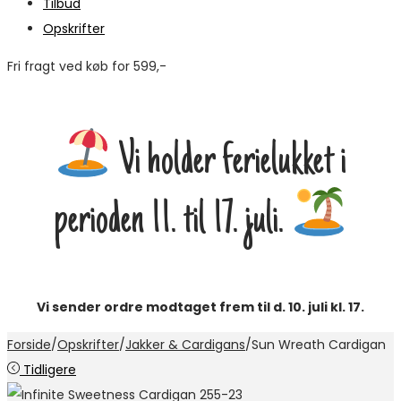
Tilbud
Opskrifter
Fri fragt ved køb for 599,-
M
Vi holder ferielukket i
perioden 11. til 17. juli.
Vi sender ordre modtaget frem til d. 10. juli kl. 17.
Forside
/
Opskrifter
/
Jakker & Cardigans
/
Sun Wreath Cardigan
Tidligere