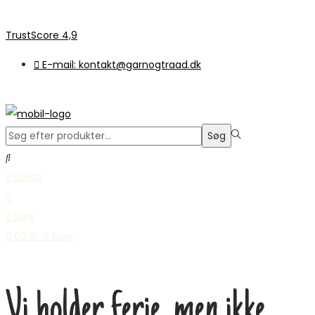
TrustScore 4,9
E-mail: kontakt@garnogtraad.dk
Søge
Søg
efter:>
Konto
Kurv
0,00
kr.
0
Kurv
Vi holder ferie, men ikke