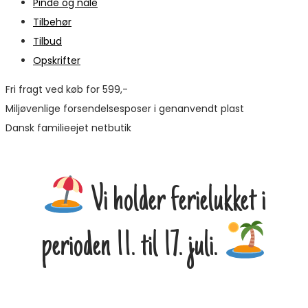
Pinde og nåle
Tilbehør
Tilbud
Opskrifter
Fri fragt ved køb for 599,-
Miljøvenlige forsendelsesposer i genanvendt plast
Dansk familieejet netbutik
Vi holder ferielukket i
perioden 11. til 17. juli.