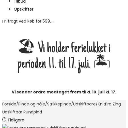
Tilbud
Opskrifter
Fri fragt ved køb for 599,-
M
🏖️ Vi holder ferielukket i
perioden 11. til 17. juli. 🏝️
Vi sender ordre modtaget frem til d. 10. juli kl. 17.
Forside
/
Pinde og nåle
/
Strikkepinde
/
Udskiftbare
/
KnitPro Zing
Udskiftbar Rundpind
Tidligere