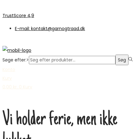
TrustScore 4,9
E-mail: kontakt@garnogtraad.dk
Søge efter:>
Søg
Konto
Kurv
0,00
kr.
0
Kurv
Vi holder ferie, men ikke