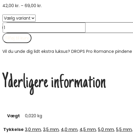
Prisinterval:
42,00
kr.
–
69,00
kr.
42,00 kr.
til
DROPS
69,00 kr.
Pro
Tilføj til kurv
Romance
Udskiftbar
Vil du unde dig lidt ekstra luksus? DROPS Pro Romance pindene er
Rundpind
antal
Yderligere information
Vægt
0,020 kg
Tykkelse
3,0 mm
,
3,5 mm
,
4,0 mm
,
4,5 mm
,
5,0 mm
,
5,5 mm