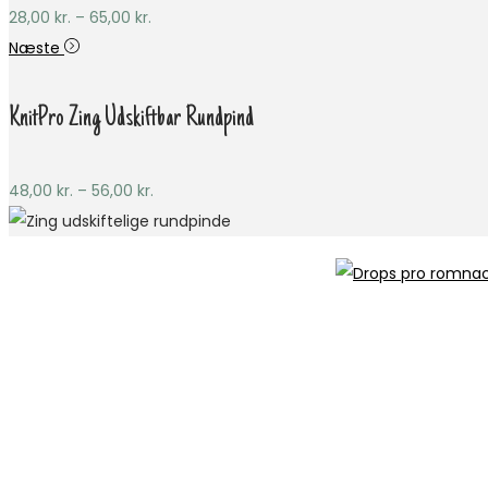
Prisinterval:
28,00
kr.
–
65,00
kr.
28,00 kr.
Næste
til
65,00 kr.
KnitPro Zing Udskiftbar Rundpind
Prisinterval:
48,00
kr.
–
56,00
kr.
48,00 kr.
til
56,00 kr.