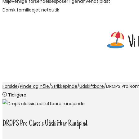
Miljøvenlige forsendelsesposer i genanvendt plast
Dansk familieejet netbutik
Vi h
Forside
/
Pinde og nåle
/
Strikkepinde
/
Udskiftbare
/
DROPS Pro Rom
Tidligere
DROPS Pro Classic Udskiftbar Rundpind