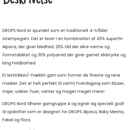
kan
vælges
på
varesiden
DROPS Nord er spundet som et traditionelt 4-trådet
strømpegarn. Det er lavet i en kombination af 45% superfin
Alpaca, der giver blødhed, 25% Uld der sikre varme og
formstabilitet og 30% polyamid der giver garnet slidstyrke og
lang holdbarhed.
Et letstrikket/-hæklet garn som former de fineste og rene
masker. Det er helt perfekt til varmt hverdagstøj som bluser,
trøjer, sokker, huer, vanter og meget meget mere!
DROPS Nord tilhører garngruppe A og egner sig specielt godt
til opskrifter som er designet for DROPS Alpaca, Baby Merino,
Fabel og Flora.