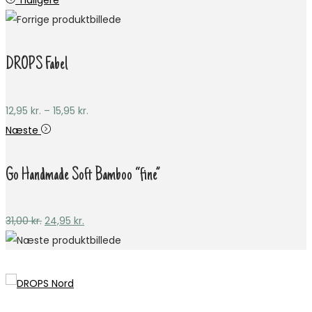
Tidligere
DROPS Fabel
Prisinterval:
12,95
kr.
–
15,95
kr.
12,95 kr.
Næste
til
15,95 kr.
Go Handmade Soft Bamboo “fine”
Den
Den
31,00
kr.
24,95
kr.
oprindelige
aktuelle
pris
pris
var:
er:
31,00 kr..
24,95 kr..