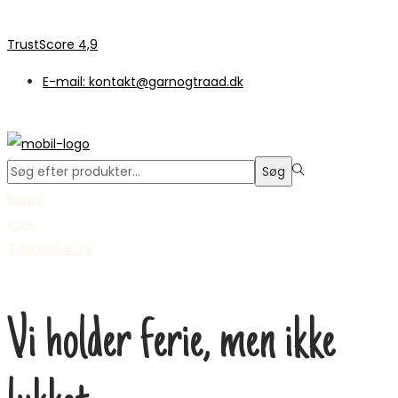
TrustScore 4,9
E-mail: kontakt@garnogtraad.dk
Søge
Søg
efter:>
Konto
Kurv
0,00
kr.
0
Kurv
Vi holder ferie, men ikke