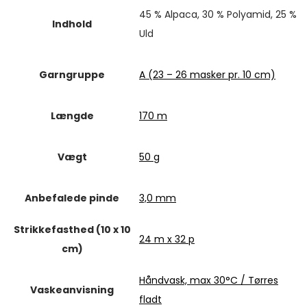
45 % Alpaca, 30 % Polyamid, 25 %
Indhold
Uld
Garngruppe
A (23 – 26 masker pr. 10 cm)
Længde
170 m
Vægt
50 g
Anbefalede pinde
3,0 mm
Strikkefasthed (10 x 10
24 m x 32 p
cm)
Håndvask, max 30°C / Tørres
Vaskeanvisning
fladt