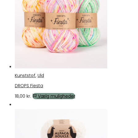
varianter.
Mulighederne
kan
vælges
på
varesiden
Kunststof
,
Uld
DROPS Fiesta
Dette
18,00
kr.
Vælg muligheder
vare
Tilbud
har
flere
varianter.