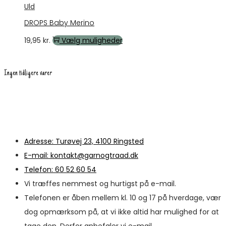
flere
Uld
varianter.
DROPS Baby Merino
Mulighederne
Dette
19,95
kr.
Vælg muligheder
kan
vare
vælges
har
Ingen tidligere varer
på
flere
varesiden
varianter.
Mulighederne
kan
vælges
Adresse: Turøvej 23, 4100 Ringsted
på
E-mail: kontakt@garnogtraad.dk
varesiden
Telefon: 60 52 60 54
Vi træffes nemmest og hurtigst på e-mail.
Telefonen er åben mellem kl. 10 og 17 på hverdage, vær
dog opmærksom på, at vi ikke altid har mulighed for at
tage den. Derfor anbefaler vi e-mail.