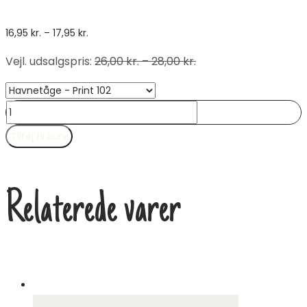
Prisinterval:
16,95
kr.
–
17,95
kr.
16,95 kr.
Vejl. udsalgspris
:
26,00
kr.
–
28,00
kr.
til
17,95 kr.
DROPS
Nord
Tilføj til kurv
antal
Relaterede varer
Tilbud