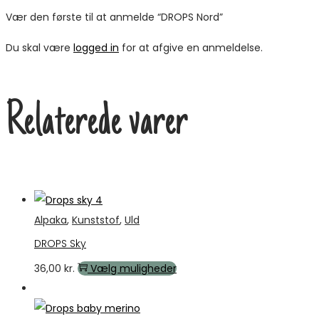
Vær den første til at anmelde “DROPS Nord”
Du skal være
logged in
for at afgive en anmeldelse.
Relaterede varer
Alpaka
,
Kunststof
,
Uld
DROPS Sky
Dette
36,00
kr.
Vælg muligheder
vare
Tilbud
har