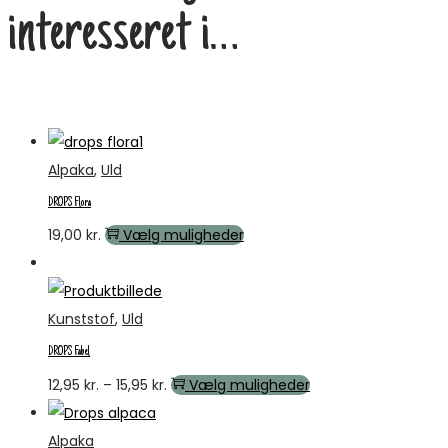
interesseret i…
Alpaka
,
Uld
DROPS Flora
Dette
19,00
kr.
Vælg muligheder
vare
Tilbud
har
flere
Kunststof
,
Uld
varianter.
DROPS Fabel
Mulighederne
Prisinterval:
Dette
12,95
kr.
–
15,95
kr.
Vælg muligheder
kan
12,95 kr.
vare
vælges
til
har
Alpaka