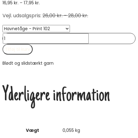
Prisinterval:
16,95
kr.
–
17,95
kr.
16,95 kr.
Vejl. udsalgspris
:
26,00
kr.
–
28,00
kr.
til
17,95 kr.
DROPS
Nord
Tilføj til kurv
antal
Blødt og slidstærkt garn
Yderligere information
Vægt
0,055 kg