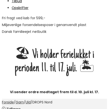
Tilbud
Opskrifter
Fri fragt ved køb for 599,-
Miljøvenlige forsendelsesposer i genanvendt plast
Dansk familieejet netbutik
🏖️ Vi holder ferielukket i
perioden 11. til 17. juli. 🏝️
Vi sender ordre modtaget frem til d. 10. juli kl. 17.
Forside
/
Garn
/
Uld
/
DROPS Nord