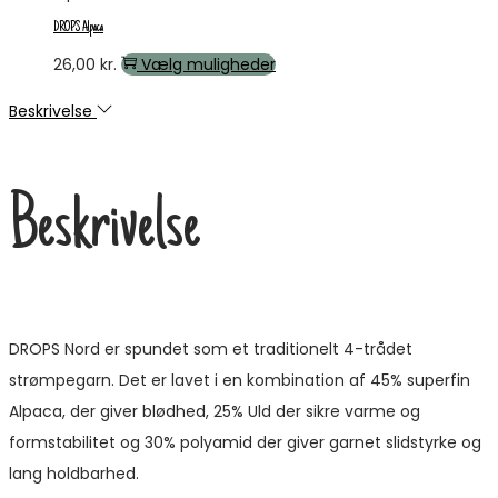
på
15,95 kr.
flere
DROPS Alpaca
varesiden
varianter.
Dette
26,00
kr.
Vælg muligheder
Mulighederne
vare
Beskrivelse
kan
har
vælges
flere
på
varianter.
Beskrivelse
varesiden
Mulighederne
kan
vælges
på
varesiden
DROPS Nord er spundet som et traditionelt 4-trådet
strømpegarn. Det er lavet i en kombination af 45% superfin
Alpaca, der giver blødhed, 25% Uld der sikre varme og
formstabilitet og 30% polyamid der giver garnet slidstyrke og
lang holdbarhed.