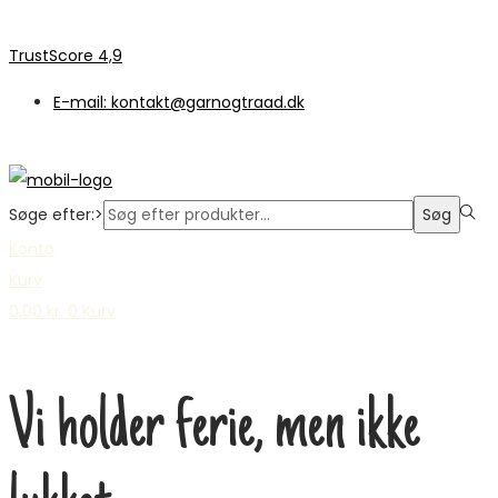
TrustScore 4,9
E-mail: kontakt@garnogtraad.dk
Søge efter:>
Søg
Konto
Kurv
0,00
kr.
0
Kurv
Vi holder ferie, men ikke