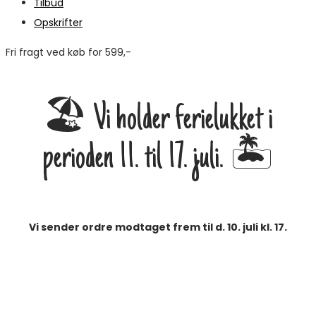
Tilbud
Opskrifter
Fri fragt ved køb for 599,-
M
🏖️ Vi holder ferielukket i
perioden 11. til 17. juli. 🏝️
Vi sender ordre modtaget frem til d. 10. juli kl. 17.