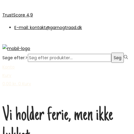
TrustScore 4,9
E-mail: kontakt@garnogtraad.dk
Søge efter:>
Søg
Konto
Kurv
0,00
kr.
0
Kurv
Vi holder ferie, men ikke