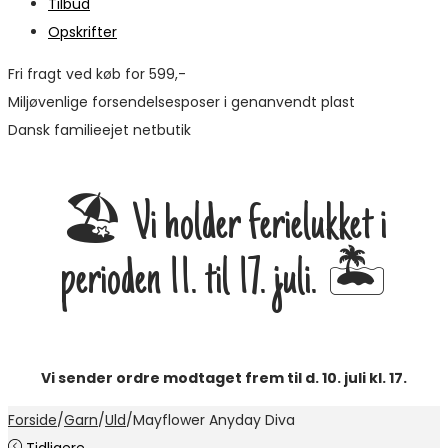
Tilbud
Opskrifter
Fri fragt ved køb for 599,-
Miljøvenlige forsendelsesposer i genanvendt plast
Dansk familieejet netbutik
🏖️ Vi holder ferielukket i
perioden 11. til 17. juli. 🏝️
Vi sender ordre modtaget frem til d. 10. juli kl. 17.
Forside
/
Garn
/
Uld
/
Mayflower Anyday Diva