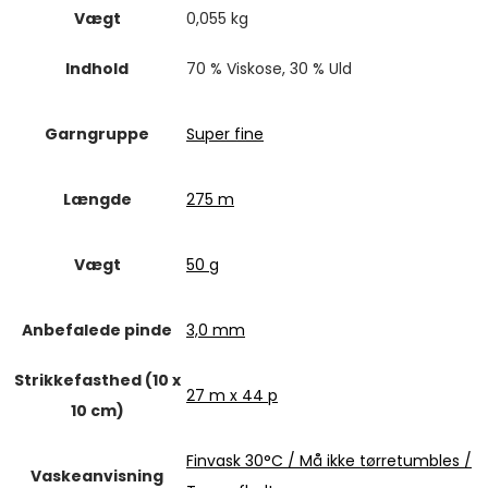
Vægt
0,055 kg
Indhold
70 % Viskose, 30 % Uld
Garngruppe
Super fine
Længde
275 m
Vægt
50 g
Anbefalede pinde
3,0 mm
Strikkefasthed (10 x
27 m x 44 p
10 cm)
Finvask 30°C / Må ikke tørretumbles /
Vaskeanvisning