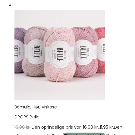
Tilbud
Bomuld
,
Hør
,
Viskose
DROPS Belle
16,00
kr.
Den oprindelige pris var: 16,00 kr..
11,95
kr.
Den