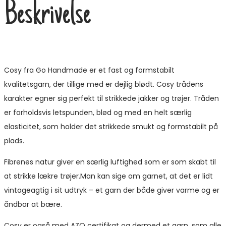
Beskrivelse
Cosy fra Go Handmade er et fast og formstabilt
kvalitetsgarn, der tillige med er dejlig blødt. Cosy trådens
karakter egner sig perfekt til strikkede jakker og trøjer. Tråden
er forholdsvis letspunden, blød og med en helt særlig
elasticitet, som holder det strikkede smukt og formstabilt på
plads.
Fibrenes natur giver en særlig luftighed som er som skabt til
at strikke lækre trøjer.Man kan sige om garnet, at det er lidt
vintageagtig i sit udtryk – et garn der både giver varme og er
åndbar at bære.
Cosy er også med AZO certifikat og dermed et garn, som alle