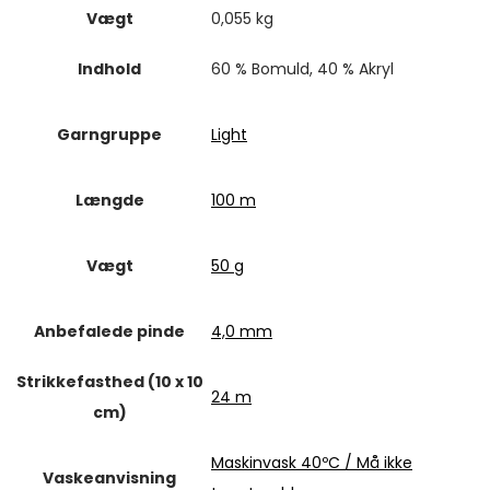
Vægt
0,055 kg
Indhold
60 % Bomuld, 40 % Akryl
Garngruppe
Light
Længde
100 m
Vægt
50 g
Anbefalede pinde
4,0 mm
Strikkefasthed (10 x 10
24 m
cm)
Maskinvask 40ºC / Må ikke
Vaskeanvisning