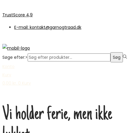
TrustScore 4,9
E-mail: kontakt@garnogtraad.dk
Søge efter:>
Søg
Konto
Kurv
0,00
kr.
0
Kurv
Vi holder ferie, men ikke