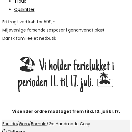
Tilbud
Opskrifter
Fri fragt ved køb for 599,-
Miljøvenlige forsendelsesposer i genanvendt plast
Dansk familieejet netbutik
🏖️ Vi holder ferielukket i
perioden 11. til 17. juli. 🏝️
Vi sender ordre modtaget frem til d. 10. juli kl. 17.
Forside
/
Garn
/
Bomuld
/
Go Handmade Cosy