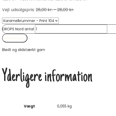
Vejl. udsalgspris
:
26,00
kr.
–
28,00
kr.
DROPS Nord antal
Tilføj til kurv
Blødt og slidstærkt garn
Yderligere information
Vægt
0,055 kg