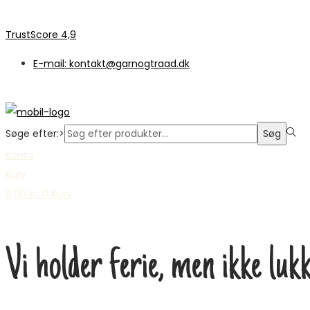
TrustScore 4,9
E-mail: kontakt@garnogtraad.dk
Søge efter:>
Søg
Konto
Kurv
0,00
kr.
0
Kurv
Vi holder ferie, men ikke luk