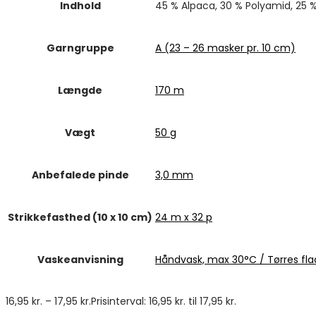
Indhold
45 % Alpaca, 30 % Polyamid, 25 %
Garngruppe
A (23 – 26 masker pr. 10 cm)
Længde
170 m
Vægt
50 g
Anbefalede pinde
3,0 mm
Strikkefasthed (10 x 10 cm)
24 m x 32 p
Vaskeanvisning
Håndvask, max 30°C / Tørres fla
16,95
kr.
–
17,95
kr.
Prisinterval: 16,95 kr. til 17,95 kr.