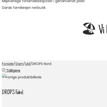
Miljøvenlige forsendelsesposer i genanvendt plast
Dansk familieejet netbutik
🏖️ Vi ho
Forside
/
Garn
/
Uld
/
DROPS Nord
Tidligere
DROPS Fabel