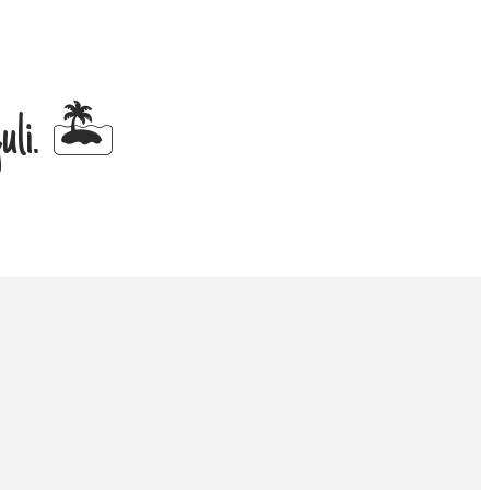
 juli. 🏝️