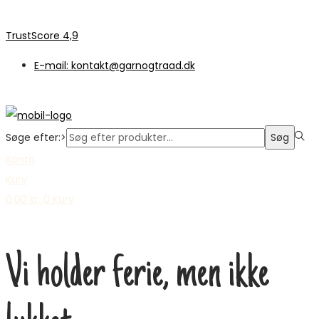
TrustScore 4,9
E-mail: kontakt@garnogtraad.dk
Søge efter:>
Søg
Konto
Kurv
0,00
kr.
0
Kurv
Vi holder ferie, men ikke