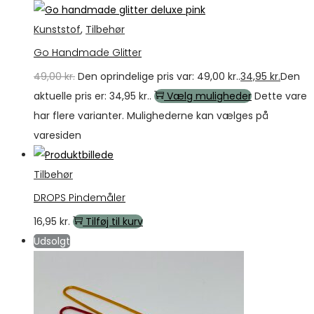
Kunststof
,
Tilbehør
Go Handmade Glitter
49,00
kr.
Den oprindelige pris var: 49,00 kr..
34,95
kr.
Den
aktuelle pris er: 34,95 kr..
Vælg muligheder
Dette vare
har flere varianter. Mulighederne kan vælges på
varesiden
Tilbehør
DROPS Pindemåler
16,95
kr.
Tilføj til kurv
Udsolgt