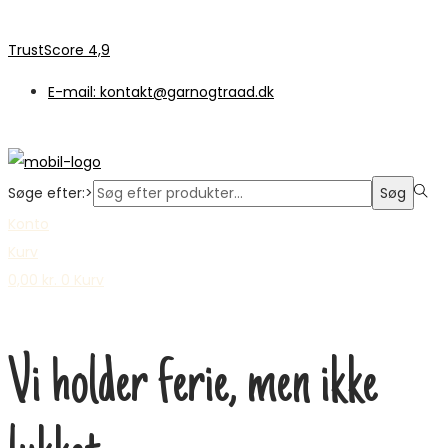
TrustScore 4,9
E-mail: kontakt@garnogtraad.dk
Søge efter:>
Søg
Konto
Kurv
0,00
kr.
0
Kurv
Vi holder ferie, men ikke