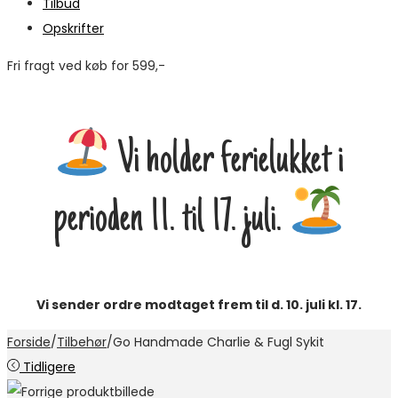
Tilbud
Opskrifter
Fri fragt ved køb for 599,-
M
Vi holder ferielukket i
perioden 11. til 17. juli.
Vi sender ordre modtaget frem til d. 10. juli kl. 17.
Forside
/
Tilbehør
/
Go Handmade Charlie & Fugl Sykit
Tidligere