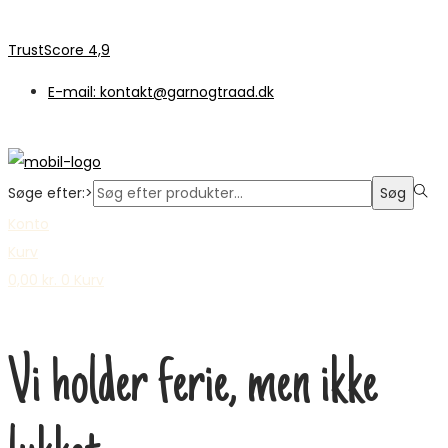
TrustScore 4,9
E-mail: kontakt@garnogtraad.dk
Søge efter:>
Søg
Konto
Kurv
0,00
kr.
0
Kurv
Vi holder ferie, men ikke