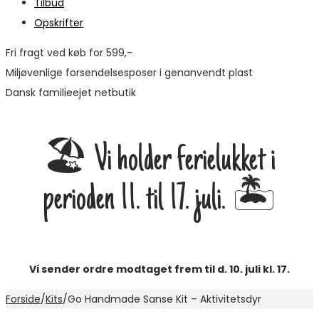
Tilbud
Opskrifter
Fri fragt ved køb for 599,-
Miljøvenlige forsendelsesposer i genanvendt plast
Dansk familieejet netbutik
🏖️ Vi holder ferielukket i
perioden 11. til 17. juli. 🏝️
Vi sender ordre modtaget frem til d. 10. juli kl. 17.
Forside
/
Kits
/
Go Handmade Sanse Kit – Aktivitetsdyr